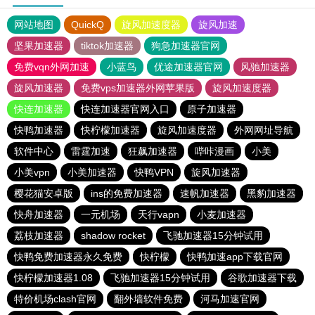
网站地图
QuickQ
旋风加速度器
旋风加速
坚果加速器
tiktok加速器
狗急加速器官网
免费vqn外网加速
小蓝鸟
优途加速器官网
风驰加速器
旋风加速器
免费vps加速器外网苹果版
旋风加速度器
快连加速器
快连加速器官网入口
原子加速器
快鸭加速器
快柠檬加速器
旋风加速度器
外网网址导航
软件中心
雷霆加速
狂飙加速器
哔咔漫画
小美
小美vpn
小美加速器
快鸭VPN
旋风加速器
樱花猫安卓版
ins的免费加速器
速帆加速器
黑豹加速器
快舟加速器
一元机场
天行vapn
小麦加速器
荔枝加速器
shadow rocket
飞驰加速器15分钟试用
快鸭免费加速器永久免费
快柠檬
快鸭加速app下载官网
快柠檬加速器1.08
飞驰加速器15分钟试用
谷歌加速器下载
特价机场clash官网
翻外墙软件免费
河马加速官网