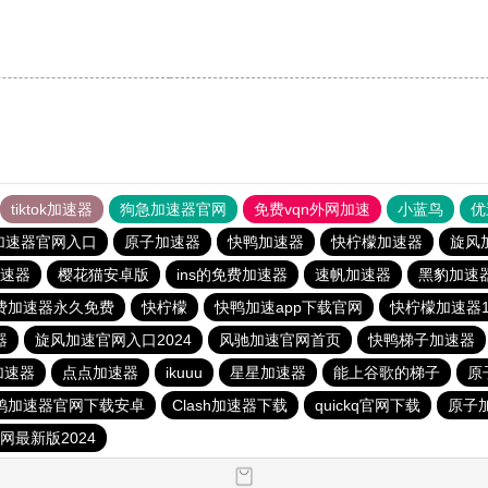
tiktok加速器
狗急加速器官网
免费vqn外网加速
小蓝鸟
优
加速器官网入口
原子加速器
快鸭加速器
快柠檬加速器
旋风
速器
樱花猫安卓版
ins的免费加速器
速帆加速器
黑豹加速
费加速器永久免费
快柠檬
快鸭加速app下载官网
快柠檬加速器1.
器
旋风加速官网入口2024
风驰加速官网首页
快鸭梯子加速器
加速器
点点加速器
ikuuu
星星加速器
能上谷歌的梯子
原
鸭加速器官网下载安卓
Clash加速器下载
quickq官网下载
原子
网最新版2024