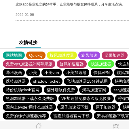
这款app是我社交的好帮手，让我能够与朋友保持联系，分享生活点滴。
2025-01-06
友情链接
网站地图
QuickQ
旋风加速度器
旋风加速
坚果加速器
免费vps加速器外网苹果版
旋风加速度器
快连加速器
快连
哔咔漫画
小美
小美vpn
小美加速器
快鸭VPN
旋风加
荔枝加速器
shadow rocket
飞驰加速器15分钟试用
快鸭免
特价机场clash官网
翻外墙软件免费
河马加速官网
ssr加速
黑洞加速器下载永久免费版
VP加速器免费永久版兑换券
柠檬
国内上twitter用什么加速器
原子加速器下载
原子加速器
快
免费的梯子加速器推荐
雷霆加速器官网下载
安易加速器下载官