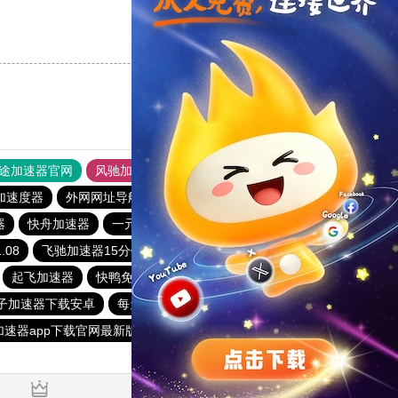
支持
[0]
反对
[0]
途加速器官网
风驰加速器
旋风加速器
加速度器
外网网址导航
软件中心
雷霆加速
狂飙加速器
器
快舟加速器
一元机场
天行vapn
小麦加速器
08
飞驰加速器15分钟试用
谷歌加速器下载
起飞加速器
快鸭免费加速器永久免费
子加速器下载安卓
每天签到送一小时的加速器
小牛加速
加速器app下载官网最新版
免费跨墙软件