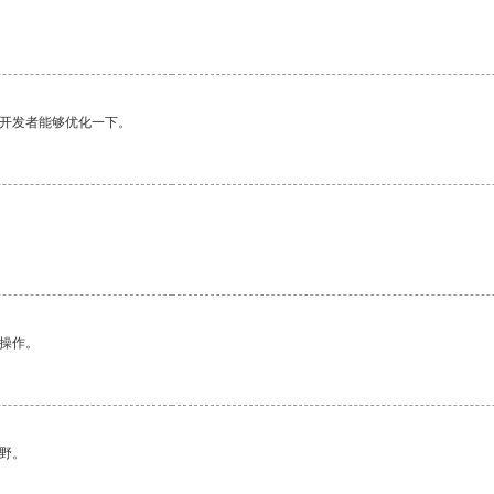
望开发者能够优化一下。
悉操作。
野。