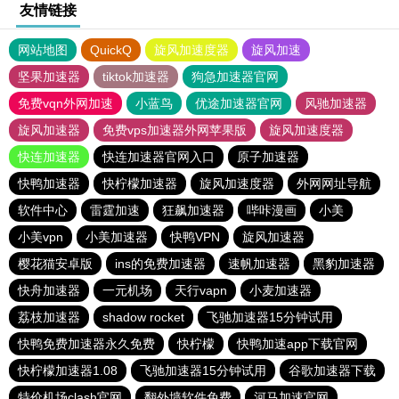
友情链接
网站地图
QuickQ
旋风加速度器
旋风加速
坚果加速器
tiktok加速器
狗急加速器官网
免费vqn外网加速
小蓝鸟
优途加速器官网
风驰加速器
旋风加速器
免费vps加速器外网苹果版
旋风加速度器
快连加速器
快连加速器官网入口
原子加速器
快鸭加速器
快柠檬加速器
旋风加速度器
外网网址导航
软件中心
雷霆加速
狂飙加速器
哔咔漫画
小美
小美vpn
小美加速器
快鸭VPN
旋风加速器
樱花猫安卓版
ins的免费加速器
速帆加速器
黑豹加速器
快舟加速器
一元机场
天行vapn
小麦加速器
荔枝加速器
shadow rocket
飞驰加速器15分钟试用
快鸭免费加速器永久免费
快柠檬
快鸭加速app下载官网
快柠檬加速器1.08
飞驰加速器15分钟试用
谷歌加速器下载
特价机场clash官网
翻外墙软件免费
河马加速官网