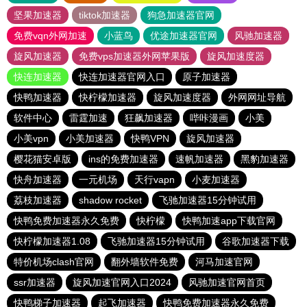
坚果加速器
tiktok加速器
狗急加速器官网
免费vqn外网加速
小蓝鸟
优途加速器官网
风驰加速器
旋风加速器
免费vps加速器外网苹果版
旋风加速度器
快连加速器
快连加速器官网入口
原子加速器
快鸭加速器
快柠檬加速器
旋风加速度器
外网网址导航
软件中心
雷霆加速
狂飙加速器
哔咔漫画
小美
小美vpn
小美加速器
快鸭VPN
旋风加速器
樱花猫安卓版
ins的免费加速器
速帆加速器
黑豹加速器
快舟加速器
一元机场
天行vapn
小麦加速器
荔枝加速器
shadow rocket
飞驰加速器15分钟试用
快鸭免费加速器永久免费
快柠檬
快鸭加速app下载官网
快柠檬加速器1.08
飞驰加速器15分钟试用
谷歌加速器下载
特价机场clash官网
翻外墙软件免费
河马加速官网
ssr加速器
旋风加速官网入口2024
风驰加速官网首页
快鸭梯子加速器
起飞加速器
快鸭免费加速器永久免费